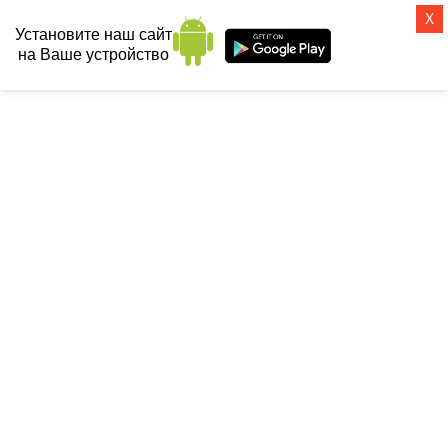
X
Установите наш сайт
на Ваше устройство
СанТех-топ
Главная
 / 
Мебель для ванной
 / 
OWL 1975 (Швеция)
 / 
Зеркало-шкаф 
Owl 1975 Malaren 80
ЗЕРКАЛО-ШКАФ OWL 1975
MALAREN 80