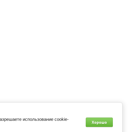
Подписаться
+7 (495) 648-54-55
пн-пт: с 8:00 до 22:00 сб-вс: c 9:00 до 21:00
разрешаете использование cookie-
Хорошо