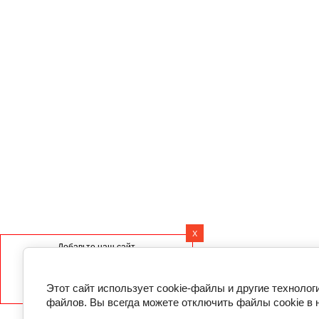
Ванна из литьевого мрамора Luxus Asteria 190х80 LSA19080
59 000
руб.
В корзину
Назад
Подписаться на рассылку выгодных предложений
X
Добавьте наш сайт
на Ваше устройство
Главная
О компании
Как купить?
Оплата и доставка
Этот сайт использует cookie-файлы и другие технолог
файлов. Вы всегда можете отключить файлы cookie в 