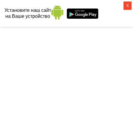
X
Установите наш сайт
на Ваше устройство
СанТех-топ
Главная
 / 
Санфаянс
 / 
Унитазы
 / 
AM.PM (Германия)
 / 
Унитаз подвесной 
AM.PM Inspire 2.0 C50A1700MBSC безободковый, черный матовый
УНИТАЗ ПОДВЕСНОЙ AM.PM
INSPIRE 2.0 C50A1700MBSC
БЕЗОБОДКОВЫЙ, ЧЕРНЫЙ
МАТОВЫЙ