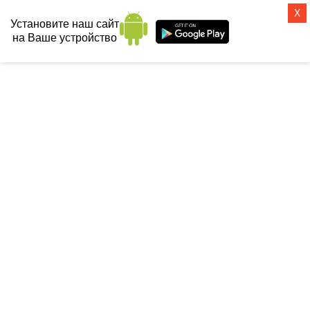
X
Установите наш сайт
на Ваше устройство
СанТех-топ
Главная
 / 
Смесители
 / 
Для раковины
 / 
Смеситель однорычажный 
встраиваемый универсальный механизм 1/2", 23571000
СМЕСИТЕЛЬ ОДНОРЫЧАЖНЫЙ
ВСТРАИВАЕМЫЙ
УНИВЕРСАЛЬНЫЙ МЕХАНИЗМ
1/2", 23571000