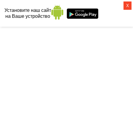
X
Установите наш сайт
на Ваше устройство
СанТех-топ
Главная
 / 
Смесители
 / 
Для раковины
 / 
Смеситель для раковины Grohe 
Allure  М-Size 19386000
СМЕСИТЕЛЬ ДЛЯ РАКОВИНЫ
GROHE ALLURE М-SIZE 19386000