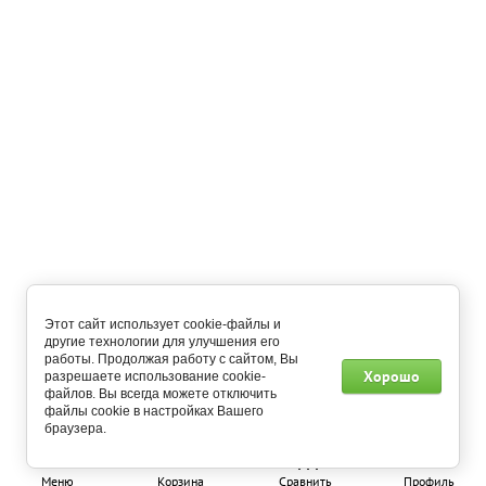
Назад
Подписаться на рассылку выгодных предложений
Подписаться
Главная
О компании
Как купить?
Оплата и доставка
Контакты
Напишите нам
Мобильное приложение
+7 (495) 648-54-55
пн-пт: с 8:00 до 22:00 сб-вс: c 9:00 до 21:00
Этот сайт использует cookie-файлы и
другие технологии для улучшения его
работы. Продолжая работу с сайтом, Вы
Хорошо
разрешаете использование cookie-
файлов. Вы всегда можете отключить
файлы cookie в настройках Вашего
браузера.
Copyright © - 2026
Megagroup.ru
0
0
Меню
Корзина
Сравнить
Профиль