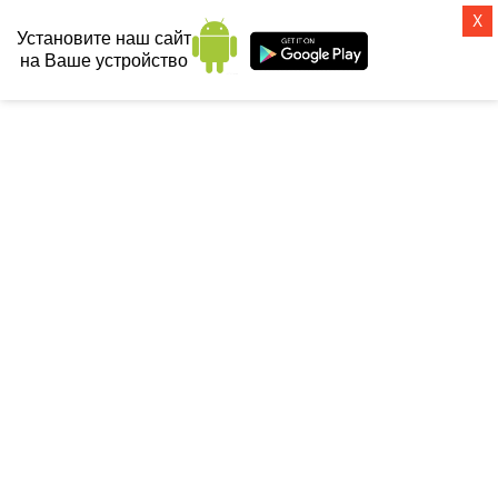
X
Установите наш сайт
на Ваше устройство
СанТех-топ
Главная
 / 
Ванны
 / 
Чугунные ванны
 / 
Комплектующие для ванн
 / 
Ручки 
для ванн Goldman Classic/Saga/Maxima хромированные
РУЧКИ ДЛЯ ВАНН GOLDMAN
CLASSIC/SAGA/MAXIMA
ХРОМИРОВАННЫЕ