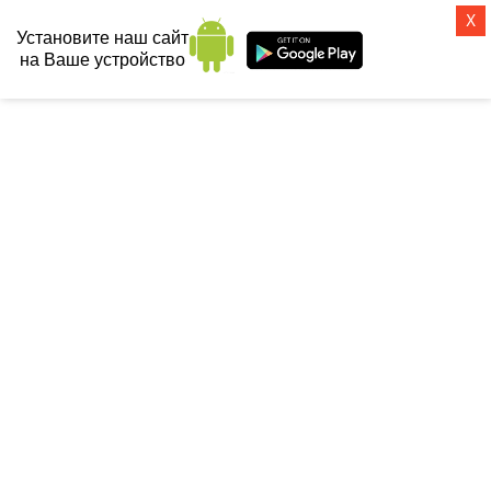
X
Установите наш сайт
на Ваше устройство
СанТех-топ
Главная
 / 
Санфаянс
 / 
Писсуары
 / 
Писсуары VitrA
 / 
Писсуар VitrA Arkitekt 
4106B003-5597 с сенсорным смывом, питание от батарейки
ПИССУАР VITRA ARKITEKT
4106B003-5597 С СЕНСОРНЫМ
СМЫВОМ, ПИТАНИЕ ОТ
БАТАРЕЙКИ