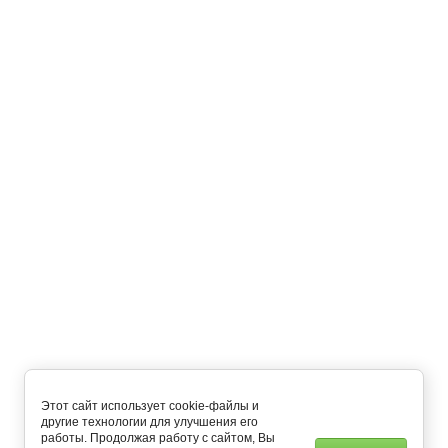
6 300
руб.
В корзину
Назад
Подписаться на рассылку выгодных предложений
Подписаться
Главная
О компании
Как купить?
Оплата и доставка
Контакты
Напишите нам
Мобильное приложение
+7 (495) 648-54-55
пн-пт: с 8:00 до 22:00 сб-вс: c 9:00 до 21:00
Этот сайт использует cookie-файлы и
другие технологии для улучшения его
работы. Продолжая работу с сайтом, Вы