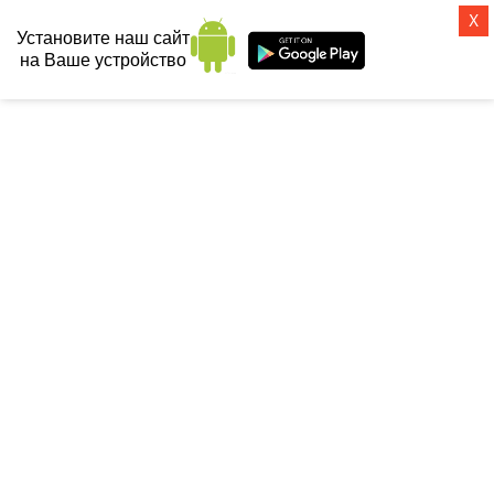
X
Установите наш сайт
на Ваше устройство
СанТех-топ
Главная
 / 
Инсталляции
 / 
Инсталляция + унитаз (готовые решения)
 / 
Комплект Santek (подвесной унитаз Нео + инсталляция)
КОМПЛЕКТ SANTEK
(ПОДВЕСНОЙ УНИТАЗ НЕО +
ИНСТАЛЛЯЦИЯ)