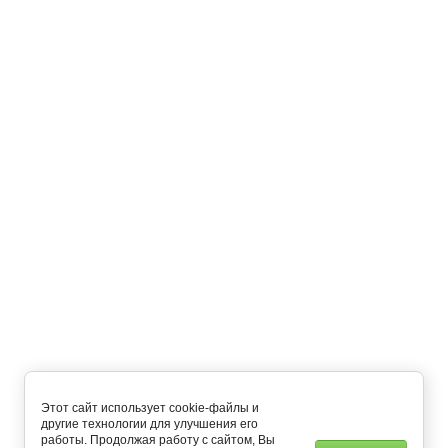
Описание
Отзывы
Назад
Подписаться на рассылку выгодных предложений
Подписаться
Главная
О компании
Как купить?
Оплата и доставка
Контакты
Напишите нам
Мобильное приложение
+7 (495) 648-54-55
пн-пт: с 8:00 до 22:00 сб-вс: c 9:00 до 21:00
Этот сайт использует cookie-файлы и
другие технологии для улучшения его
работы. Продолжая работу с сайтом, Вы