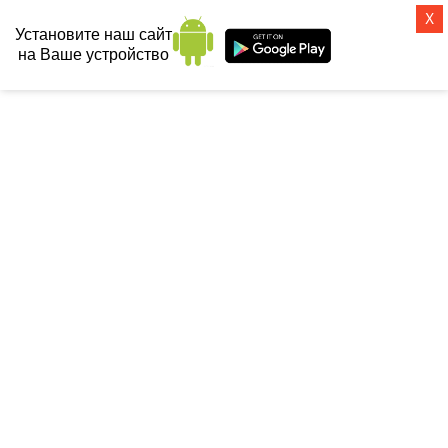
X
Установите наш сайт
на Ваше устройство
СанТех-топ
Главная
 / 
Инсталляции
 / 
Клавиши смыва (кнопки)
 / 
Кнопка смыва 
GEBERIT Sigma 10 (черный / хром)
КНОПКА СМЫВА GEBERIT SIGMA
10 (ЧЕРНЫЙ / ХРОМ)