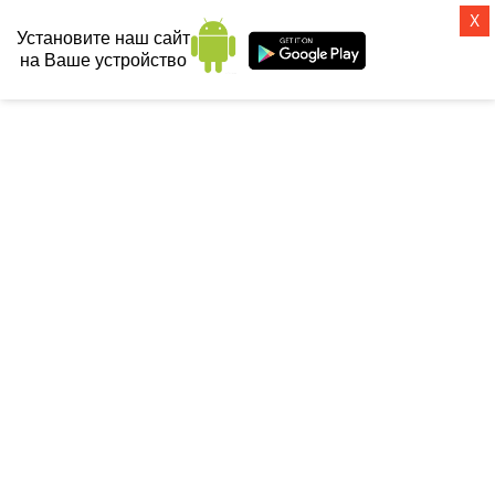
X
Установите наш сайт
на Ваше устройство
СанТех-топ
Главная
 / 
Полотенцесушители
 / 
Электрические
 / 
Сунержа
 / 
Электрический полотенцесушитель Сунержа Богема 3.1 прямая 
800х500 МЭМ 30-6004-8050 левый, матовый белый
ЭЛЕКТРИЧЕСКИЙ
ПОЛОТЕНЦЕСУШИТЕЛЬ
СУНЕРЖА БОГЕМА 3.1 ПРЯМАЯ
800Х500 МЭМ 30-6004-8050
ЛЕВЫЙ, МАТОВЫЙ БЕЛЫЙ