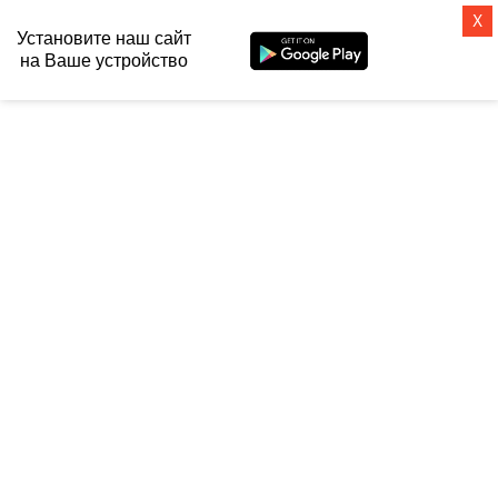
X
Установите наш сайт
на Ваше устройство
СанТех-топ
Главная
 / 
Ванны
 / 
Чугунные ванны
 / 
Finn (Германия)
 / 
Чугунная ванна 
Finn Anatomic 160х75 с отверстиями под ручки
ЧУГУННАЯ ВАННА FINN
ANATOMIC 160Х75 С
ОТВЕРСТИЯМИ ПОД РУЧКИ
Бесплатная доставка