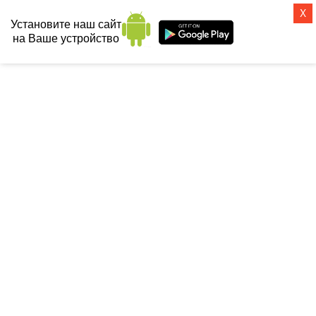
X
Установите наш сайт
на Ваше устройство
СанТех-топ
Главная
 / 
Санфаянс
 / 
Биде
 / 
Напольные
 / 
Биде напольное Roca 
Happening 357564000
БИДЕ НАПОЛЬНОЕ ROCA
HAPPENING 357564000