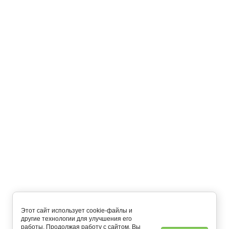
17 000
руб.
Нет в наличии
Назад
Подписаться на рассылку выгодных предложений
Подписаться
Главная
О компании
Как купить?
Оплата и доставка
Контакты
Напишите нам
Мобильное приложение
+7 (495) 648-54-55
пн-пт: с 8:00 до 22:00 сб-вс: c 9:00 до 21:00
Этот сайт использует cookie-файлы и
другие технологии для улучшения его
работы. Продолжая работу с сайтом, Вы