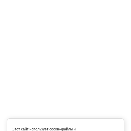
Акриловая ванна Riho Milano 180х80
44 900
руб.
В корзину
Назад
Подписаться на рассылку выгодных предложений
Подписаться
Главная
О компании
Как купить?
Оплата и доставка
Контакты
Напишите нам
Мобильное приложение
+7 (495) 648-54-55
пн-пт: с 8:00 до 22:00 сб-вс: c 9:00 до 21:00
Этот сайт использует cookie-файлы и