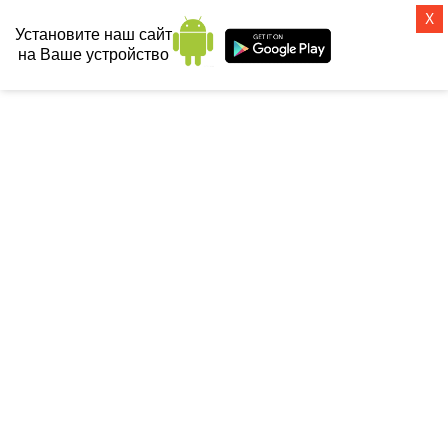
X
Установите наш сайт
на Ваше устройство
СанТех-топ
Главная
 / 
Ванны
 / 
Акриловые ванны
 / 
Акриловые ванны Riho (Чехия)
 / 
Акриловая ванна Riho Milano 170х75
АКРИЛОВАЯ ВАННА RIHO
MILANO 170Х75
Бесплатная доставка