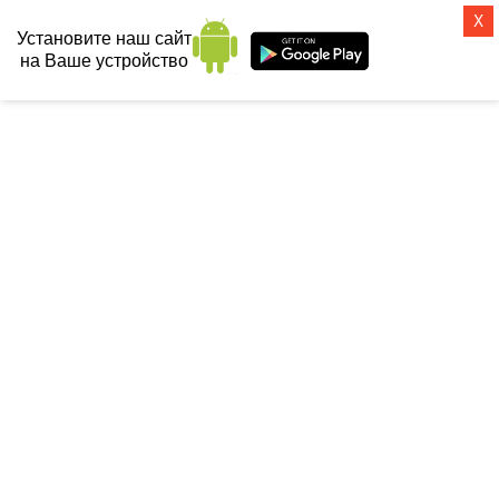
X
Установите наш сайт
на Ваше устройство
СанТех-топ
ПОДБОР ПО ПАРАМЕТРАМ
Цена
от
до
Производитель:
Вид слива-перелива: